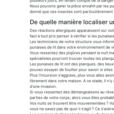
plusieurs jours, en tenant compte de la dangero
Nous pouvons geler la pièce envahit par les pun
donné que ces insectes sont particulièrement 
De quelle manière localiser un
Des réactions allergiques apparaissent sur votr
faut à tout prix penser à vérifier si les punaise
Les techniciens de notre structure vous inform
punaises de lit dans votre environnement de vi
Vous ressentez des piqûres pendant la nuit mai
spécialistes pourront trouver toutes les planq
Les punaises de lit ont des planques, des lieux
pouvez essayer de fouiller pour savoir si elles
Plus l'incursion s'aggrave, plus vous allez avoi
librement dans votre maison. A ce stade, il n'y 
d'une invasion.
Si vous ressentez des démangeaisons au révei
parties de votre corps, alors vous êtes probabl
Vos nuits se trouvent être mouvementées ? Vo
vous ne savez pas de quoi il s'agit ? Ce s'avèr