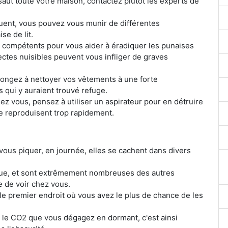
saut toute votre maison, contactez plutôt les experts de
quent, vous pouvez vous munir de différentes
se de lit.
s compétents pour vous aider à éradiquer les punaises
ectes nuisibles peuvent vous infliger de graves
, songez à nettoyer vos vêtements à une forte
 qui y auraient trouvé refuge.
z vous, pensez à utiliser un aspirateur pour en détruire
 se reproduisent trop rapidement.
 vous piquer, en journée, elles se cachent dans divers
ique, et sont extrêmement nombreuses des autres
e de voir chez vous.
 le premier endroit où vous avez le plus de chance de les
ue le CO2 que vous dégagez en dormant, c'est ainsi