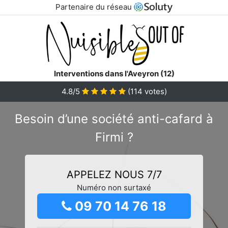
Partenaire du réseau
Interventions dans l'Aveyron (12)
4.8/5
(
114
votes)
Besoin d’une société anti-cafard à
Firmi ?
APPELEZ NOUS 7/7
Numéro non surtaxé
09 70 14 76 18