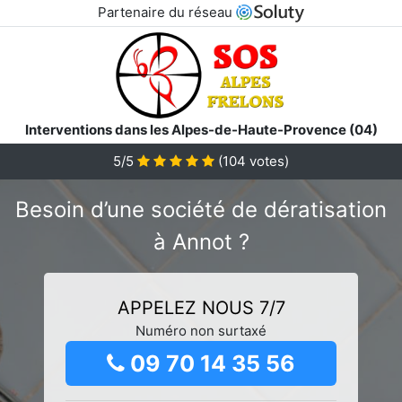
Partenaire du réseau
Interventions dans les Alpes-de-Haute-Provence (04)
5/5
(
104
votes)
Besoin d’une société de dératisation
à Annot ?
APPELEZ NOUS 7/7
Numéro non surtaxé
09 70 14 35 56