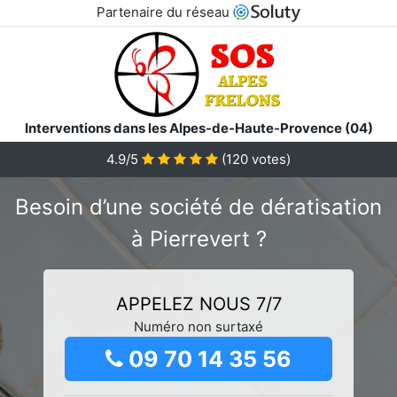
Partenaire du réseau
Interventions dans les Alpes-de-Haute-Provence (04)
4.9/5
(
120
votes)
Besoin d’une société de dératisation
à Pierrevert ?
APPELEZ NOUS 7/7
Numéro non surtaxé
09 70 14 35 56