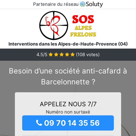
Partenaire du réseau
Interventions dans les Alpes-de-Haute-Provence (04)
4.5/5
(
108
votes)
Besoin d’une société anti-cafard à
Barcelonnette ?
APPELEZ NOUS 7/7
Numéro non surtaxé
09 70 14 35 56