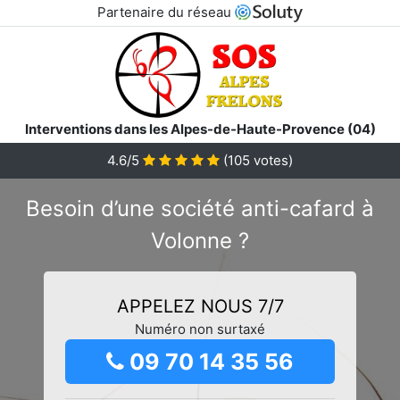
Partenaire du réseau
Interventions dans les Alpes-de-Haute-Provence (04)
4.6/5
(
105
votes)
Besoin d’une société anti-cafard à
Volonne ?
APPELEZ NOUS 7/7
Numéro non surtaxé
09 70 14 35 56