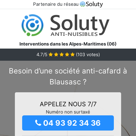
Partenaire du réseau
Interventions dans les Alpes-Maritimes (06)
4.7/5
(
103
votes)
Besoin d’une société anti-cafard à
Blausasc ?
APPELEZ NOUS 7/7
Numéro non surtaxé
04 93 92 34 36