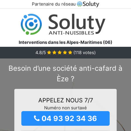
Partenaire du réseau
Interventions dans les Alpes-Maritimes (06)
4.8/5
(
118
votes)
Besoin d’une société anti-cafard à
Èze ?
APPELEZ NOUS 7/7
Numéro non surtaxé
04 93 92 34 36