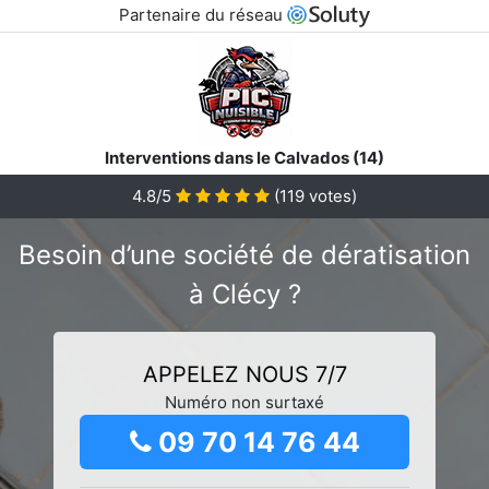
Partenaire du réseau
Interventions dans le Calvados (14)
4.8/5
(
119
votes)
Besoin d’une société de dératisation
à Clécy ?
APPELEZ NOUS 7/7
Numéro non surtaxé
09 70 14 76 44