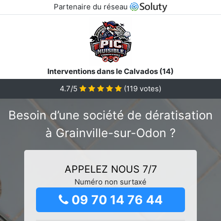
Partenaire du réseau
Interventions dans le Calvados (14)
4.7/5
(
119
votes)
Besoin d’une société de dératisation
à Grainville-sur-Odon ?
APPELEZ NOUS 7/7
Numéro non surtaxé
09 70 14 76 44