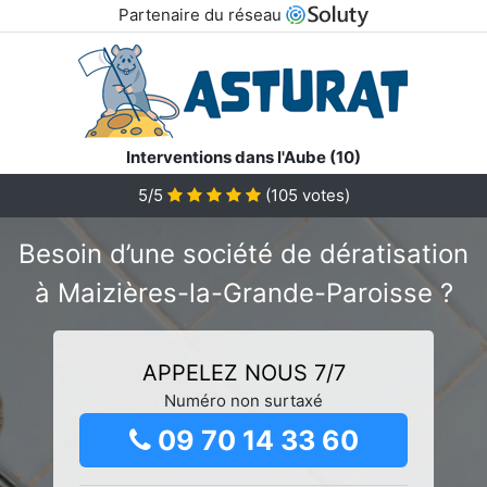
Partenaire du réseau
Interventions dans l'Aube (10)
5/5
(
105
votes)
Besoin d’une société de dératisation
à Maizières-la-Grande-Paroisse ?
APPELEZ NOUS 7/7
Numéro non surtaxé
09 70 14 33 60