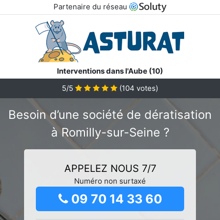
Partenaire du réseau
Interventions dans l'Aube (10)
5/5
(
104
votes)
Besoin d’une société de dératisation
à Romilly-sur-Seine ?
APPELEZ NOUS 7/7
Numéro non surtaxé
09 70 14 33 60