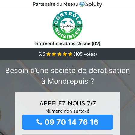
Partenaire du réseau
Interventions dans l'Aisne (02)
5/5
(
105
votes)
Besoin d’une société de dératisation
à Mondrepuis ?
APPELEZ NOUS 7/7
Numéro non surtaxé
09 70 14 76 16