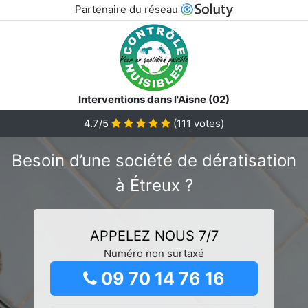
Partenaire du réseau
Interventions dans l'Aisne (02)
4.7/5
(
111
votes)
Besoin d’une société de dératisation
à Étreux ?
APPELEZ NOUS 7/7
Numéro non surtaxé
09 70 14 76 16