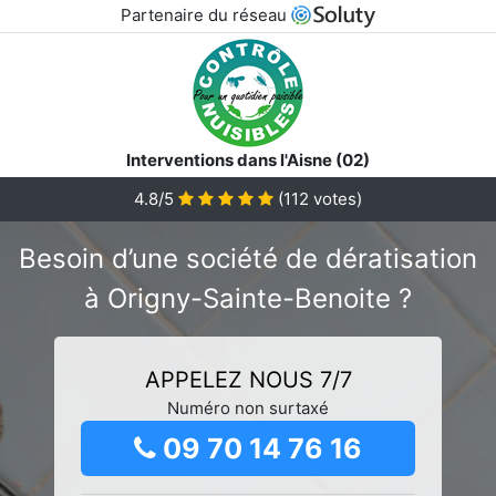
Partenaire du réseau
Interventions dans l'Aisne (02)
4.8/5
(
112
votes)
Besoin d’une société de dératisation
à Origny-Sainte-Benoite ?
APPELEZ NOUS 7/7
Numéro non surtaxé
09 70 14 76 16