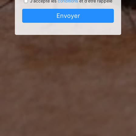
J'accepte les
conditions
et d'être rappelé
Envoyer