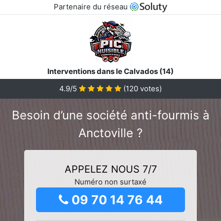
Partenaire du réseau
Interventions dans le Calvados (14)
4.9/5
(
120
votes)
Besoin d’une société anti-fourmis à
Anctoville ?
APPELEZ NOUS 7/7
Numéro non surtaxé
09 70 14 76 44