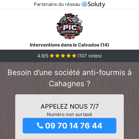
Partenaire du réseau
Interventions dans le Calvados (14)
4.9/5
(
107
votes)
Besoin d’une société anti-fourmis à
Cahagnes ?
APPELEZ NOUS 7/7
Numéro non surtaxé
09 70 14 76 44