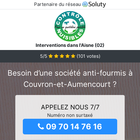
Partenaire du réseau
Interventions dans l'Aisne (02)
5/5
(
101
votes)
Besoin d’une société anti-fourmis à
Couvron-et-Aumencourt ?
APPELEZ NOUS 7/7
Numéro non surtaxé
09 70 14 76 16