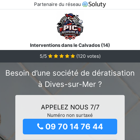
Partenaire du réseau
Interventions dans le Calvados (14)
5/5
(
120
votes)
Besoin d’une société de dératisation
à Dives-sur-Mer ?
APPELEZ NOUS 7/7
Numéro non surtaxé
09 70 14 76 44