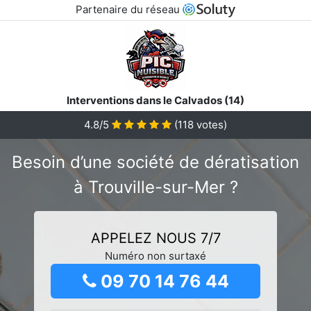
Partenaire du réseau
Interventions dans le Calvados (14)
4.8/5
(
118
votes)
Besoin d’une société de dératisation
à Trouville-sur-Mer ?
APPELEZ NOUS 7/7
Numéro non surtaxé
09 70 14 76 44