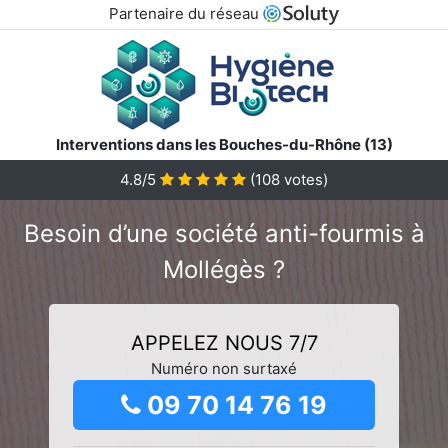
Partenaire du réseau
Interventions dans les Bouches-du-Rhône (13)
4.8/5
(
108
votes)
Besoin d’une société anti-fourmis à
Mollégès ?
APPELEZ NOUS 7/7
Numéro non surtaxé
09 70 14 76 19