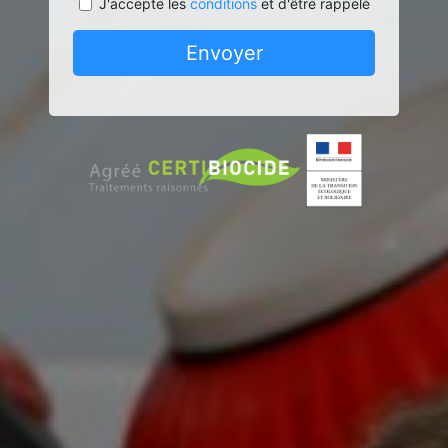
J'accepte les
conditions
et d'être rappelé
Envoyer