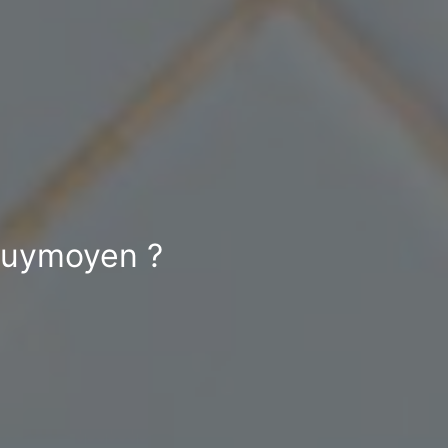
 Puymoyen ?