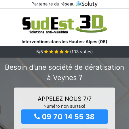
Partenaire du réseau
Interventions dans les Hautes-Alpes (05)
5/5
(
103
votes)
Besoin d’une société de dératisation
à Veynes ?
APPELEZ NOUS 7/7
Numéro non surtaxé
09 70 14 55 38