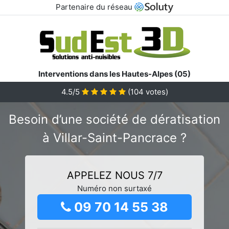
Partenaire du réseau
Interventions dans les Hautes-Alpes (05)
4.5/5
(
104
votes)
Besoin d’une société de dératisation
à Villar-Saint-Pancrace ?
APPELEZ NOUS 7/7
Numéro non surtaxé
09 70 14 55 38