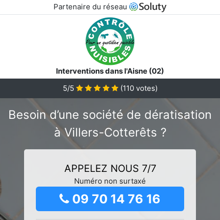
Partenaire du réseau
Interventions dans l'Aisne (02)
5/5
(
110
votes)
Besoin d’une société de dératisation
à Villers-Cotterêts ?
APPELEZ NOUS 7/7
Numéro non surtaxé
09 70 14 76 16