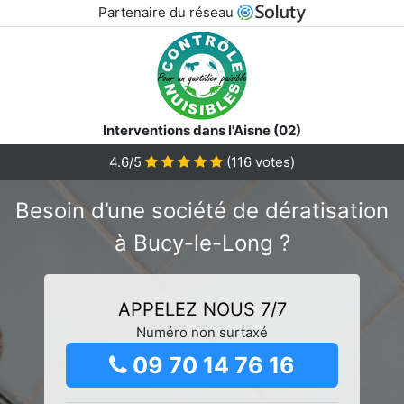
Partenaire du réseau
Interventions dans l'Aisne (02)
4.6/5
(
116
votes)
Besoin d’une société de dératisation
à Bucy-le-Long ?
APPELEZ NOUS 7/7
Numéro non surtaxé
09 70 14 76 16