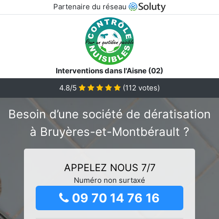
Partenaire du réseau
Interventions dans l'Aisne (02)
4.8/5
(
112
votes)
Besoin d’une société de dératisation
à Bruyères-et-Montbérault ?
APPELEZ NOUS 7/7
Numéro non surtaxé
09 70 14 76 16