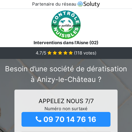
Partenaire du réseau
Interventions dans l'Aisne (02)
4.7/5
(
118
votes)
Besoin d’une société de dératisation
à Anizy-le-Château ?
APPELEZ NOUS 7/7
Numéro non surtaxé
09 70 14 76 16