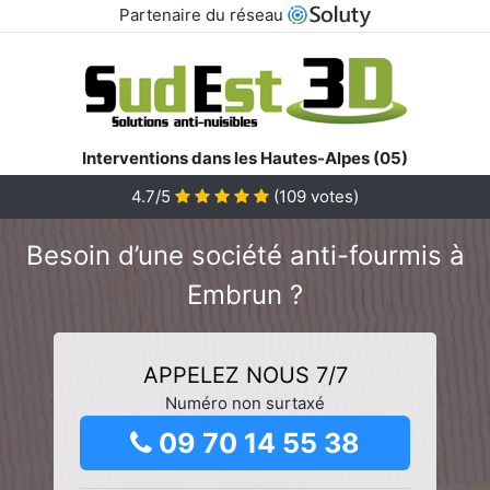
Partenaire du réseau
Interventions dans les Hautes-Alpes (05)
4.7/5
(
109
votes)
Besoin d’une société anti-fourmis à
Embrun ?
APPELEZ NOUS 7/7
Numéro non surtaxé
09 70 14 55 38