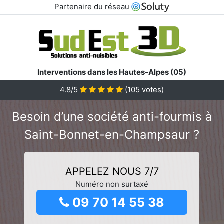
Partenaire du réseau
Interventions dans les Hautes-Alpes (05)
4.8/5
(
105
votes)
Besoin d’une société anti-fourmis à
Saint-Bonnet-en-Champsaur ?
APPELEZ NOUS 7/7
Numéro non surtaxé
09 70 14 55 38