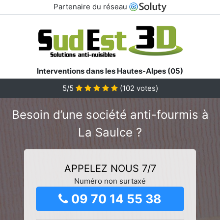
Partenaire du réseau
Interventions dans les Hautes-Alpes (05)
5/5
(
102
votes)
Besoin d’une société anti-fourmis à
La Saulce ?
APPELEZ NOUS 7/7
Numéro non surtaxé
09 70 14 55 38