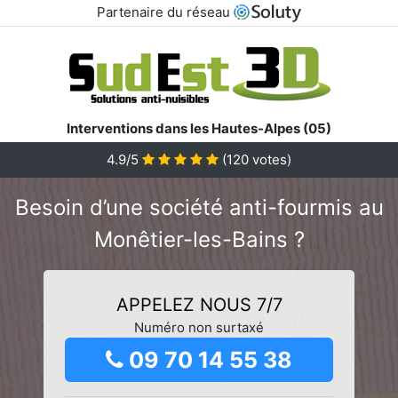
Partenaire du réseau
Interventions dans les Hautes-Alpes (05)
4.9/5
(
120
votes)
Besoin d’une société anti-fourmis au
Monêtier-les-Bains ?
APPELEZ NOUS 7/7
Numéro non surtaxé
09 70 14 55 38