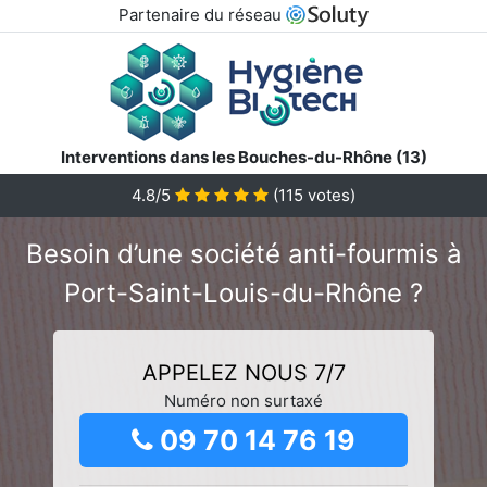
Partenaire du réseau
Interventions dans les Bouches-du-Rhône (13)
4.8/5
(
115
votes)
Besoin d’une société anti-fourmis à
Port-Saint-Louis-du-Rhône ?
APPELEZ NOUS 7/7
Numéro non surtaxé
09 70 14 76 19