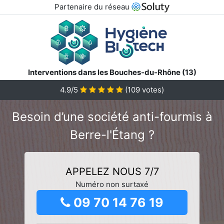
Partenaire du réseau
Interventions dans les Bouches-du-Rhône (13)
4.9/5
(
109
votes)
Besoin d’une société anti-fourmis à
Berre-l'Étang ?
APPELEZ NOUS 7/7
Numéro non surtaxé
09 70 14 76 19