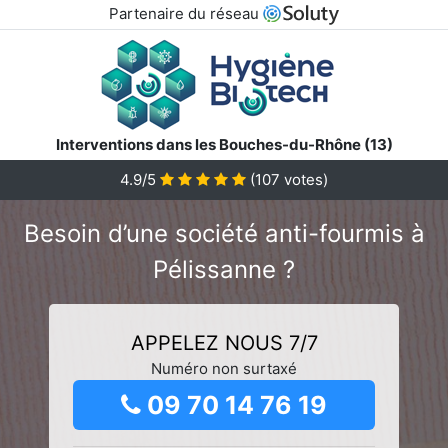
Partenaire du réseau
Interventions dans les Bouches-du-Rhône (13)
4.9/5
(
107
votes)
Besoin d’une société anti-fourmis à
Pélissanne ?
APPELEZ NOUS 7/7
Numéro non surtaxé
09 70 14 76 19