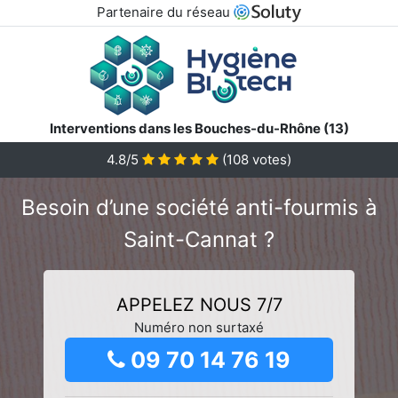
Partenaire du réseau
Interventions dans les Bouches-du-Rhône (13)
4.8/5
(
108
votes)
Besoin d’une société anti-fourmis à
Saint-Cannat ?
APPELEZ NOUS 7/7
Numéro non surtaxé
09 70 14 76 19