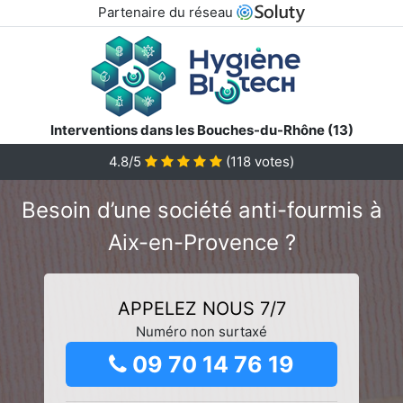
Partenaire du réseau
Interventions dans les Bouches-du-Rhône (13)
4.8/5
(
118
votes)
Besoin d’une société anti-fourmis à
Aix-en-Provence ?
APPELEZ NOUS 7/7
Numéro non surtaxé
09 70 14 76 19