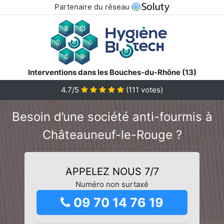
Partenaire du réseau
Interventions dans les Bouches-du-Rhône (13)
4.7/5
(
111
votes)
Besoin d’une société anti-fourmis à
Châteauneuf-le-Rouge ?
APPELEZ NOUS 7/7
Numéro non surtaxé
09 70 14 76 19