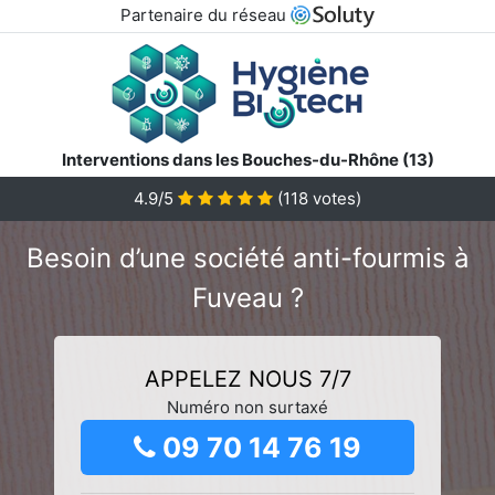
Partenaire du réseau
Interventions dans les Bouches-du-Rhône (13)
4.9/5
(
118
votes)
Besoin d’une société anti-fourmis à
Fuveau ?
APPELEZ NOUS 7/7
Numéro non surtaxé
09 70 14 76 19