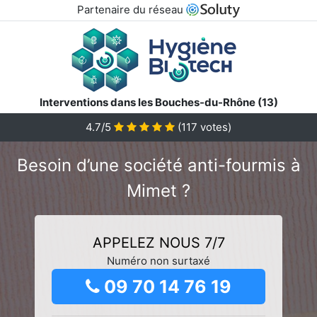
Partenaire du réseau
Interventions dans les Bouches-du-Rhône (13)
4.7/5
(
117
votes)
Besoin d’une société anti-fourmis à
Mimet ?
APPELEZ NOUS 7/7
Numéro non surtaxé
09 70 14 76 19