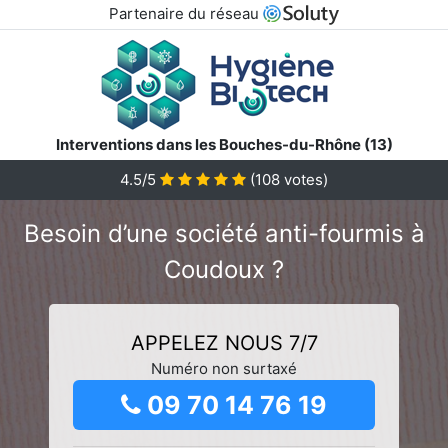
Partenaire du réseau
Interventions dans les Bouches-du-Rhône (13)
4.5/5
(
108
votes)
Besoin d’une société anti-fourmis à
Coudoux ?
APPELEZ NOUS 7/7
Numéro non surtaxé
09 70 14 76 19