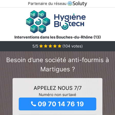
Partenaire du réseau
Interventions dans les Bouches-du-Rhône (13)
5/5
(
104
votes)
Besoin d’une société anti-fourmis à
Martigues ?
APPELEZ NOUS 7/7
Numéro non surtaxé
09 70 14 76 19