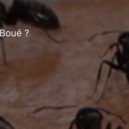
 Boué ?