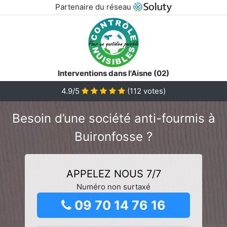
Partenaire du réseau
Interventions dans l'Aisne (02)
4.9/5
(
112
votes)
Besoin d’une société anti-fourmis à
Buironfosse ?
APPELEZ NOUS 7/7
Numéro non surtaxé
09 70 14 76 16