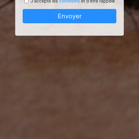
J'accepte les
conditions
et d'être rappelé
Envoyer