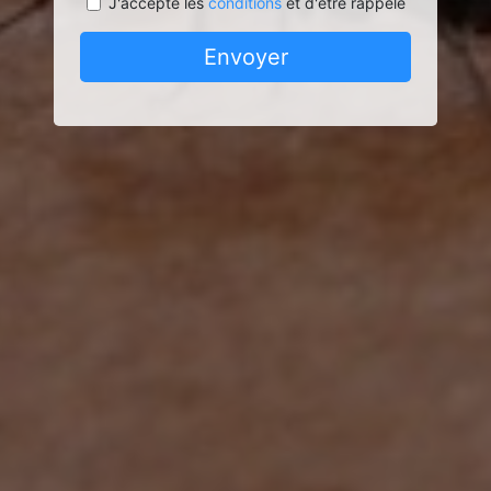
J'accepte les
conditions
et d'être rappelé
Envoyer