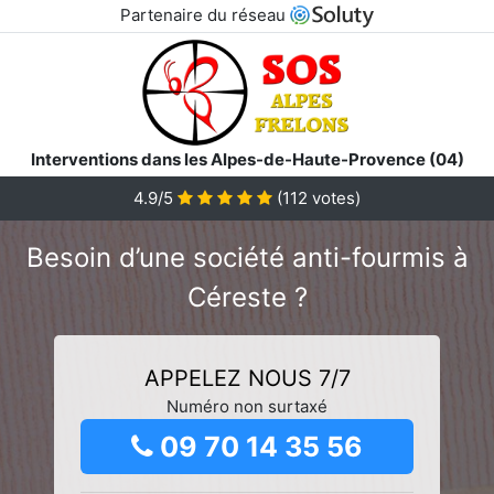
Partenaire du réseau
Interventions dans les Alpes-de-Haute-Provence (04)
4.9/5
(
112
votes)
Besoin d’une société anti-fourmis à
Céreste ?
APPELEZ NOUS 7/7
Numéro non surtaxé
09 70 14 35 56