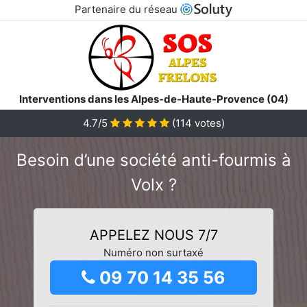
Partenaire du réseau
Interventions dans les Alpes-de-Haute-Provence (04)
4.7/5
(
114
votes)
Besoin d’une société anti-fourmis à
Volx ?
APPELEZ NOUS 7/7
Numéro non surtaxé
09 70 14 35 56